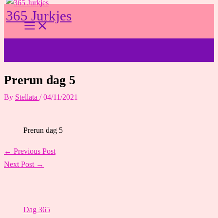
Skip
365 Jurkjes
to
content
Prerun dag 5
By
Stellata
/
04/11/2021
Prerun dag 5
←
Previous Post
Next Post
→
Dag 365